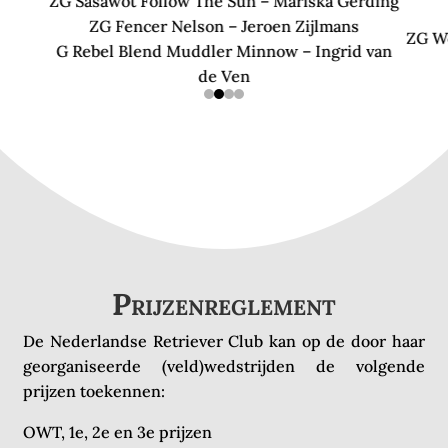
ZG Sasawot Follow The Sun – Mariska Gerding
ZG Fencer Nelson – Jeroen Zijlmans
ZG Wo
G Rebel Blend Muddler Minnow – Ingrid van
de Ven
Prijzenreglement
De Nederlandse Retriever Club kan op de door haar
georganiseerde (veld)wedstrijden de volgende
prijzen toekennen:
OWT, 1e, 2e en 3e prijzen