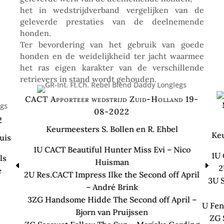
het in wedstrijdverband vergelijken van de
geleverde prestaties van de deelnemende
honden.
Ter bevordering van het gebruik van goede
honden en de weidelijkheid ter jacht waarmee
het ras eigen karakter van de verschillende
retrievers in stand wordt gehouden.
CACT Apporteer wedstrijd Zuid-Holland 19-
08-2022
2
Keurmeesters S. Bollen en R. Ehbel
Keu
uis
1U CACT Beautiful Hunter Miss Evi – Nico
1U 
ls
Huisman
D
E
2
e
2U Res.CACT Impress Ilke the Second off April
3U 
– André Brink
3ZG Handsome Hidde The Second off April –
U Fen
Bjorn van Pruijssen
ZG 